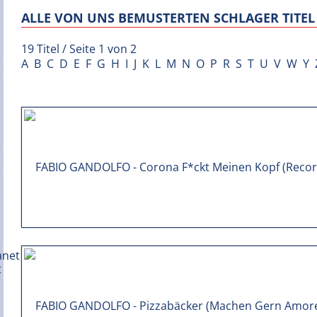
ALLE VON UNS BEMUSTERTEN SCHLAGER TITEL 
19 Titel / Seite 1 von 2
A
B
C
D
E
F
G
H
I
J
K
L
M
N
O
P
R
S
T
U
V
W
Y