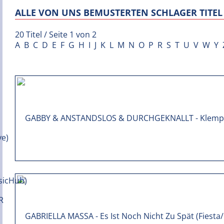
ALLE VON UNS BEMUSTERTEN SCHLAGER TITEL 
20 Titel / Seite 1 von 2
A
B
C
D
E
F
G
H
I
J
K
L
M
N
O
P
R
S
T
U
V
W
Y