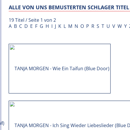
ALLE VON UNS BEMUSTERTEN SCHLAGER TITEL 
19 Titel / Seite 1 von 2
A
B
C
D
E
F
G
H
I
J
K
L
M
N
O
P
R
S
T
U
V
W
Y