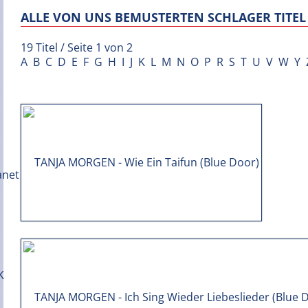
ALLE VON UNS BEMUSTERTEN SCHLAGER TITEL 
19 Titel / Seite 1 von 2
A
B
C
D
E
F
G
H
I
J
K
L
M
N
O
P
R
S
T
U
V
W
Y