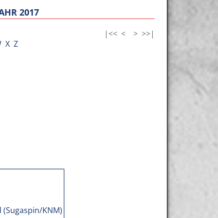
AHR 2017
|<<
<
>
>>|
W
X
Z