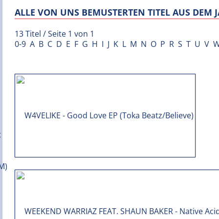
ALLE VON UNS BEMUSTERTEN TITEL AUS DEM J
13 Titel / Seite 1 von 1
0-9
A
B
C
D
E
F
G
H
I
J
K
L
M
N
O
P
R
S
T
U
V