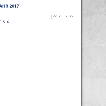
AHR 2017
|<<
<
>
>>|
W
X
Z