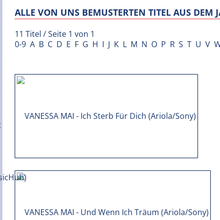
ALLE VON UNS BEMUSTERTEN TITEL AUS DEM J
11 Titel / Seite 1 von 1
0-9
A
B
C
D
E
F
G
H
I
J
K
L
M
N
O
P
R
S
T
U
V