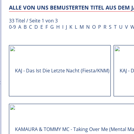
ALLE VON UNS BEMUSTERTEN TITEL AUS DEM J
33 Titel / Seite 1 von 3
0-9
A
B
C
D
E
F
G
H
I
J
K
L
M
N
O
P
R
S
T
U
V