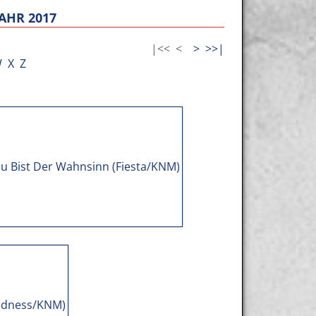
AHR 2017
|<<
<
>
>>|
W
X
Z