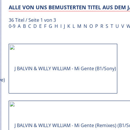
ALLE VON UNS BEMUSTERTEN TITEL AUS DEM J
36 Titel / Seite 1 von 3
0-9
A
B
C
D
E
F
G
H
I
J
K
L
M
N
O
P
R
S
T
U
V