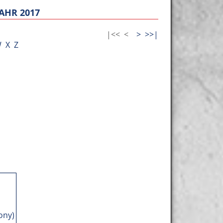
AHR 2017
|<<
<
>
>>|
W
X
Z