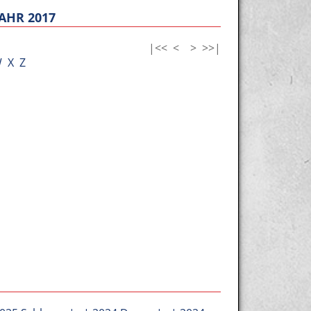
AHR 2017
|<<
<
>
>>|
W
X
Z