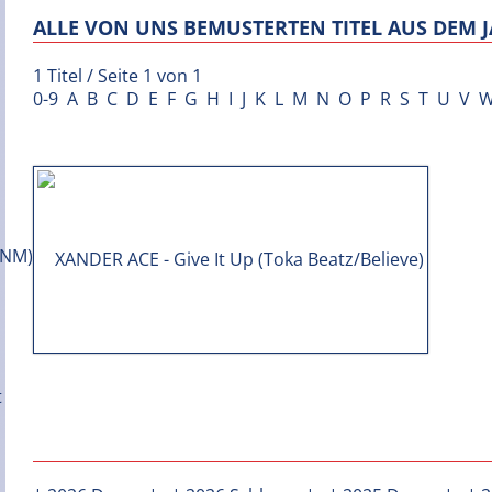
ALLE VON UNS BEMUSTERTEN TITEL AUS DEM J
1 Titel / Seite 1 von 1
0-9
A
B
C
D
E
F
G
H
I
J
K
L
M
N
O
P
R
S
T
U
V