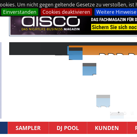
okies. Um nicht gegen geltende Gesetze zu verstoßen, ist hi
Einverstanden
Cookies deaktivieren
Weitere Hinweise
SAMPLER
DJ POOL
KUNDEN