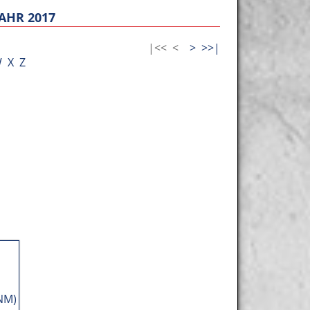
AHR 2017
|<<
<
>
>>|
W
X
Z