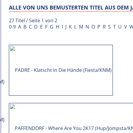
ALLE VON UNS BEMUSTERTEN TITEL AUS DEM J
27 Titel / Seite 1 von 2
0-9
A
B
C
D
E
F
G
H
I
J
K
L
M
N
O
P
R
S
T
U
V