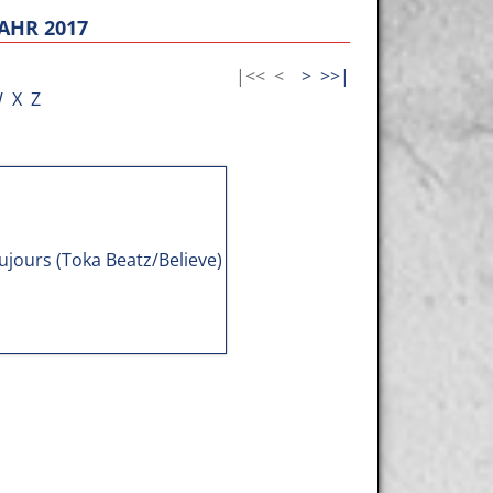
AHR 2017
|<<
<
>
>>|
W
X
Z