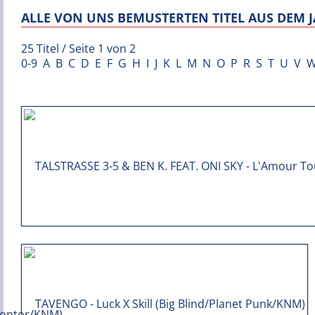
ALLE VON UNS BEMUSTERTEN TITEL AUS DEM J
25 Titel / Seite 1 von 2
0-9
A
B
C
D
E
F
G
H
I
J
K
L
M
N
O
P
R
S
T
U
V