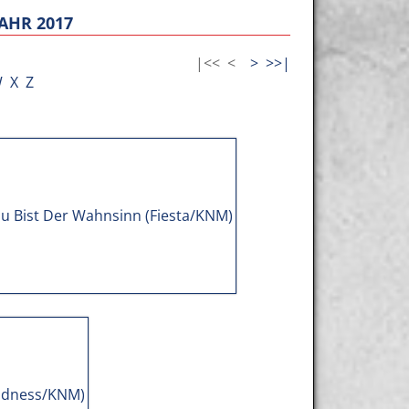
AHR 2017
|<<
<
>
>>|
W
X
Z