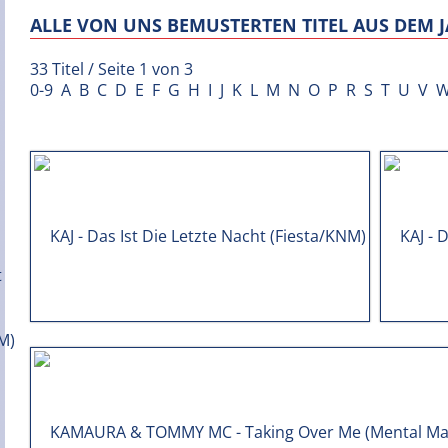
ALLE VON UNS BEMUSTERTEN TITEL AUS DEM J
33 Titel / Seite 1 von 3
0-9
A
B
C
D
E
F
G
H
I
J
K
L
M
N
O
P
R
S
T
U
V