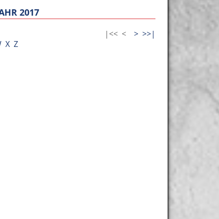
AHR 2017
|<<
<
>
>>|
W
X
Z