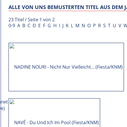
ALLE VON UNS BEMUSTERTEN TITEL AUS DEM J
23 Titel / Seite 1 von 2
0-9
A
B
C
D
E
F
G
H
I
J
K
L
M
N
O
P
R
S
T
U
V