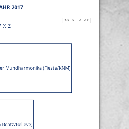
AHR 2017
|<<
<
>
>>|
W
X
Z