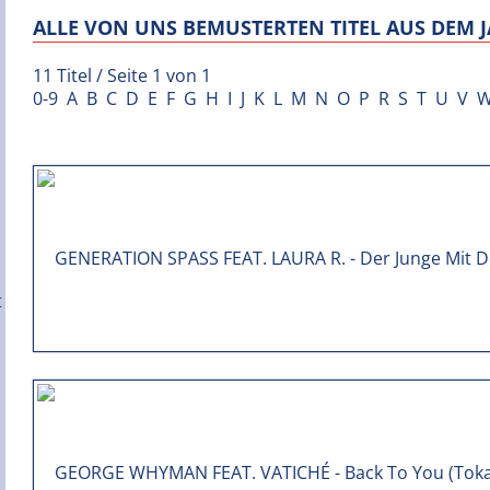
ALLE VON UNS BEMUSTERTEN TITEL AUS DEM J
11 Titel / Seite 1 von 1
0-9
A
B
C
D
E
F
G
H
I
J
K
L
M
N
O
P
R
S
T
U
V