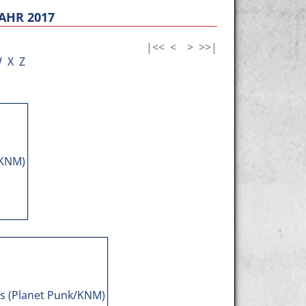
AHR 2017
|<<
<
>
>>|
W
X
Z