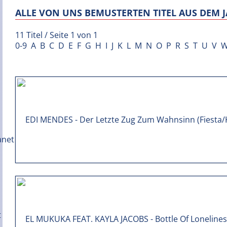
ALLE VON UNS BEMUSTERTEN TITEL AUS DEM J
11 Titel / Seite 1 von 1
0-9
A
B
C
D
E
F
G
H
I
J
K
L
M
N
O
P
R
S
T
U
V