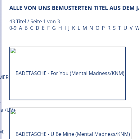
ALLE VON UNS BEMUSTERTEN TITEL AUS DEM J
43 Titel / Seite 1 von 3
0-9
A
B
C
D
E
F
G
H
I
J
K
L
M
N
O
P
R
S
T
U
V