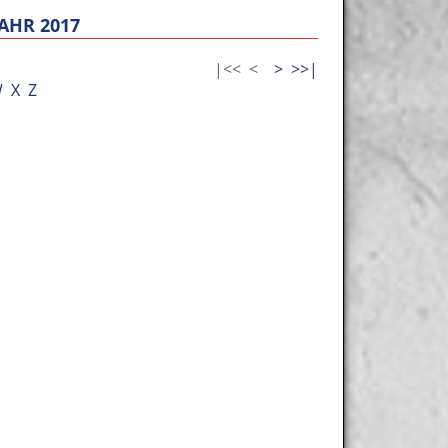
AHR 2017
|<<
<
>
>>|
W
X
Z