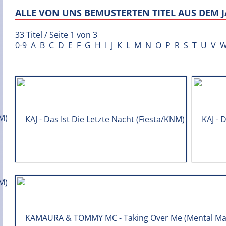
ALLE VON UNS BEMUSTERTEN TITEL AUS DEM J
33 Titel / Seite 1 von 3
0-9
A
B
C
D
E
F
G
H
I
J
K
L
M
N
O
P
R
S
T
U
V