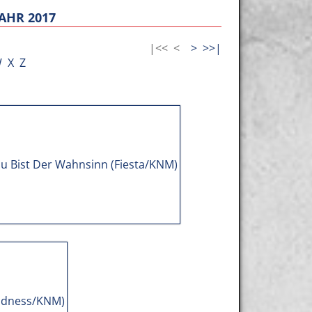
AHR 2017
|<<
<
>
>>|
W
X
Z