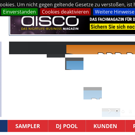
okies. Um nicht gegen geltende Gesetze zu verstoßen, ist hi
Einverstanden
Cookies deaktivieren
Weitere Hinweise
SAMPLER
DJ POOL
KUNDEN