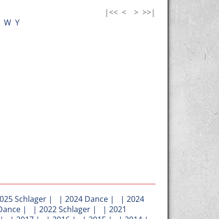
|<<
<
>
>>|
W
Y
025 Schlager
| |
2024 Dance
| |
2024
Dance
| |
2022 Schlager
| |
2021