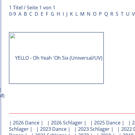
1 Titel / Seite 1 von 1
0-9
A
B
C
D
E
F
G
H
I
J
K
L
M
N
O
P
Q
R
S
T
U
V
|
2026 Dance
| |
2026 Schlager
| |
2025 Dance
| |
2
Schlager
| |
2023 Dance
| |
2023 Schlager
| |
2022 