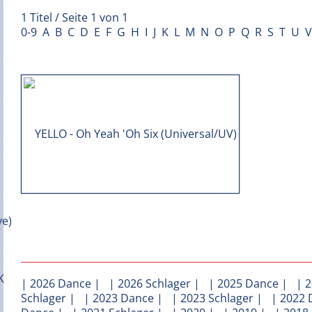
1 Titel / Seite 1 von 1
0-9
A
B
C
D
E
F
G
H
I
J
K
L
M
N
O
P
Q
R
S
T
U
V
|
2026 Dance
| |
2026 Schlager
| |
2025 Dance
| |
2
Schlager
| |
2023 Dance
| |
2023 Schlager
| |
2022 