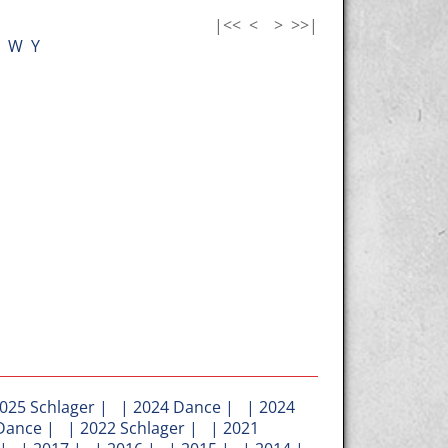
|<<
<
>
>>|
W
Y
025 Schlager
| |
2024 Dance
| |
2024
Dance
| |
2022 Schlager
| |
2021