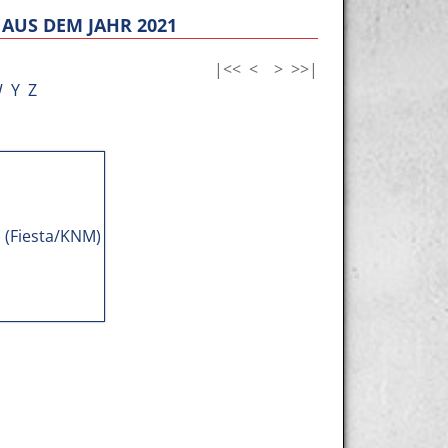
AUS DEM JAHR 2021
|<<
<
>
>>|
W
Y
Z