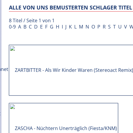
ALLE VON UNS BEMUSTERTEN SCHLAGER TITEL 
8 Titel / Seite 1 von 1
0-9
A
B
C
D
E
F
G
H
I
J
K
L
M
N
O
P
R
S
T
U
V