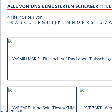
ALLE VON UNS BEMUSTERTEN SCHLAGER TITEL 
4 Titel / Seite 1 von 1
0-9
A
B
C
D
E
F
G
H
I
J
K
L
M
N
O
P
R
S
T
U
V