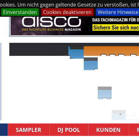
okies. Um nicht gegen geltende Gesetze zu verstoßen, ist hi
Einverstanden
Cookies deaktivieren
Weitere Hinweise
SAMPLER
DJ POOL
KUNDEN