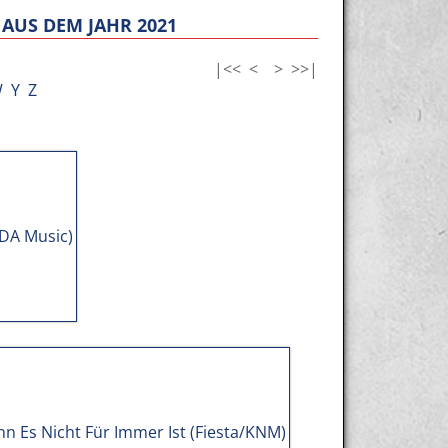
AUS DEM JAHR 2021
|<<
<
>
>>|
W
Y
Z