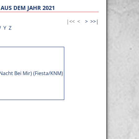
AUS DEM JAHR 2021
|<<
<
>
>>|
W
Y
Z