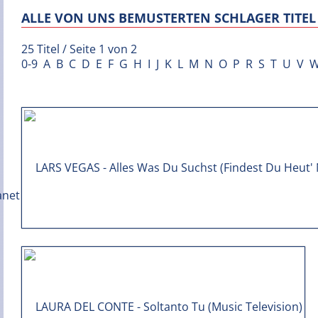
ALLE VON UNS BEMUSTERTEN SCHLAGER TITEL 
25 Titel / Seite 1 von 2
0-9
A
B
C
D
E
F
G
H
I
J
K
L
M
N
O
P
R
S
T
U
V