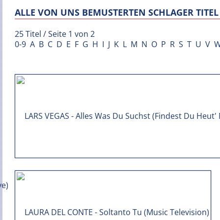
ALLE VON UNS BEMUSTERTEN SCHLAGER TITEL 
25 Titel / Seite 1 von 2
0-9
A
B
C
D
E
F
G
H
I
J
K
L
M
N
O
P
R
S
T
U
V