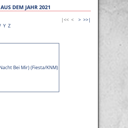
AUS DEM JAHR 2021
|<<
<
>
>>|
W
Y
Z