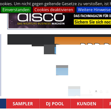
okies. Um nicht gegen geltende Gesetze zu verstoßen, ist hi
Einverstanden
Cookies deaktivieren
Weitere Hinweise
SAMPLER
DJ POOL
KUNDEN