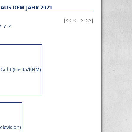
AUS DEM JAHR 2021
|<<
<
>
>>|
W
Y
Z