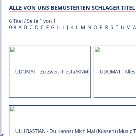
ALLE VON UNS BEMUSTERTEN SCHLAGER TITEL 
6 Titel / Seite 1 von 1
0-9
A
B
C
D
E
F
G
H
I
J
K
L
M
N
O
P
R
S
T
U
V