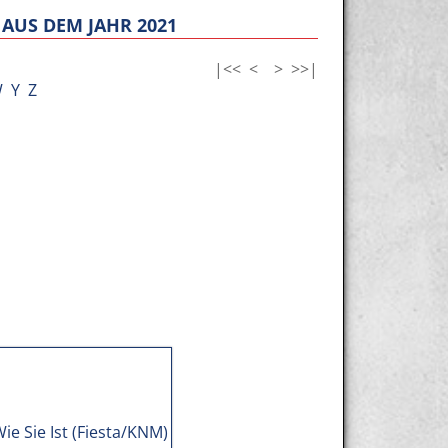
AUS DEM JAHR 2021
|<<
<
>
>>|
W
Y
Z