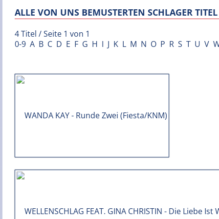
ALLE VON UNS BEMUSTERTEN SCHLAGER TITEL 
4 Titel / Seite 1 von 1
0-9
A
B
C
D
E
F
G
H
I
J
K
L
M
N
O
P
R
S
T
U
V