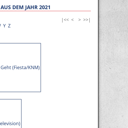
AUS DEM JAHR 2021
|<<
<
>
>>|
W
Y
Z