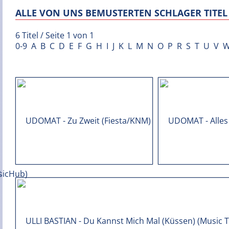
ALLE VON UNS BEMUSTERTEN SCHLAGER TITEL 
6 Titel / Seite 1 von 1
0-9
A
B
C
D
E
F
G
H
I
J
K
L
M
N
O
P
R
S
T
U
V