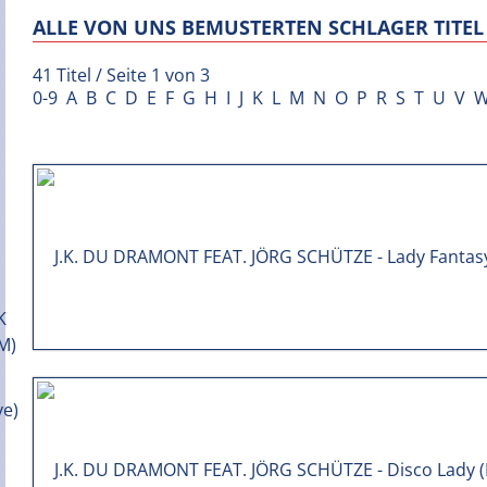
ALLE VON UNS BEMUSTERTEN SCHLAGER TITEL 
41 Titel / Seite 1 von 3
0-9
A
B
C
D
E
F
G
H
I
J
K
L
M
N
O
P
R
S
T
U
V