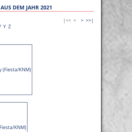
AUS DEM JAHR 2021
|<<
<
>
>>|
W
Y
Z