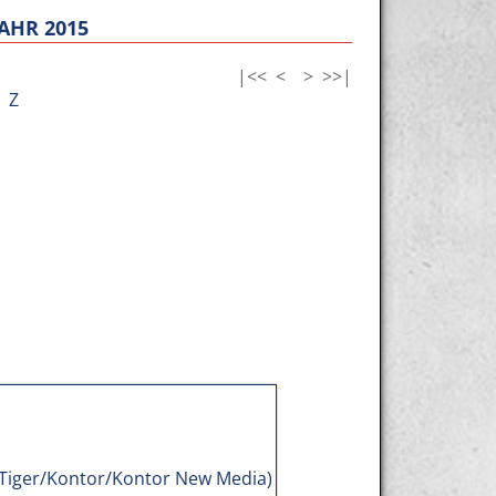
AHR 2015
|<<
<
>
>>|
Z