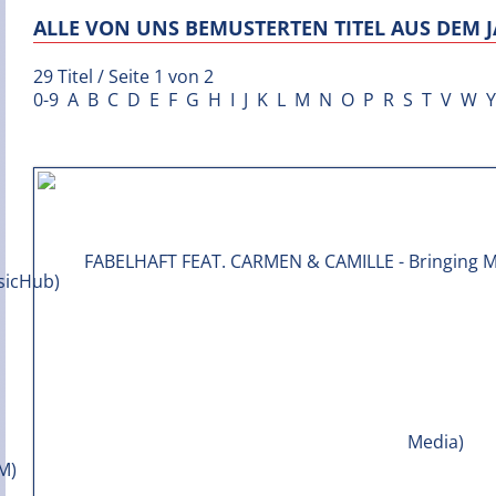
ALLE VON UNS BEMUSTERTEN TITEL AUS DEM J
29 Titel / Seite 1 von 2
0-9
A
B
C
D
E
F
G
H
I
J
K
L
M
N
O
P
R
S
T
V
W
Y