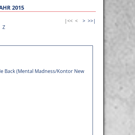
AHR 2015
|<<
<
>
>>|
Z