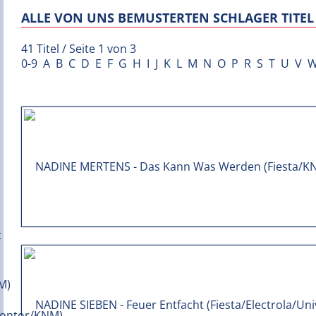
ALLE VON UNS BEMUSTERTEN SCHLAGER TITEL 
41 Titel / Seite 1 von 3
0-9
A
B
C
D
E
F
G
H
I
J
K
L
M
N
O
P
R
S
T
U
V