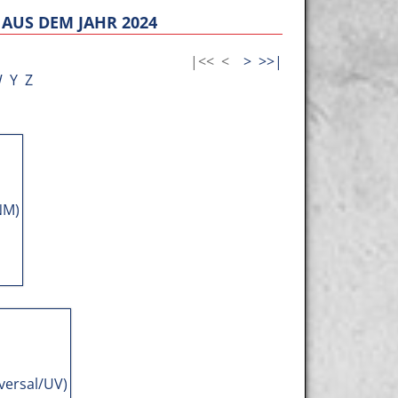
AUS DEM JAHR 2024
|<<
<
>
>>|
W
Y
Z