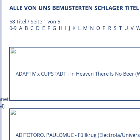
ALLE VON UNS BEMUSTERTEN SCHLAGER TITEL 
68 Titel / Seite 1 von 5
0-9
A
B
C
D
E
F
G
H
I
J
K
L
M
N
O
P
R
S
T
U
V