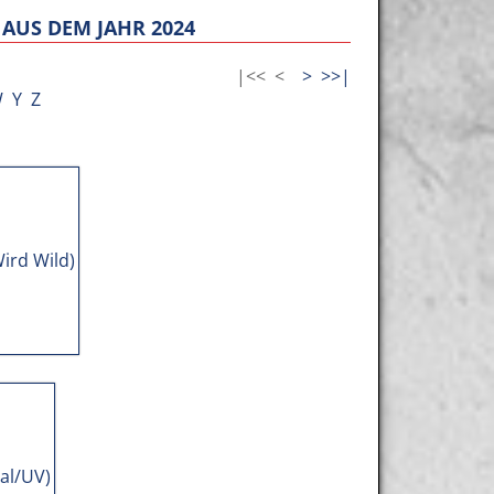
AUS DEM JAHR 2024
|<<
<
>
>>|
W
Y
Z