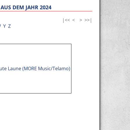
AUS DEM JAHR 2024
|<<
<
>
>>|
W
Y
Z