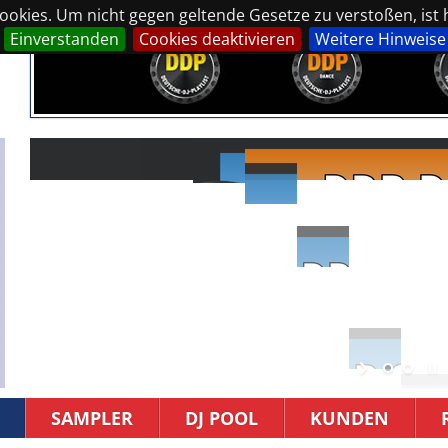
okies. Um nicht gegen geltende Gesetze zu verstoßen, ist hi
Einverstanden
Cookies deaktivieren
Weitere Hinweise
SAMPLER
DJ POOL
KUNDEN