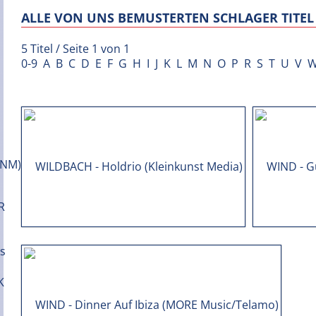
ALLE VON UNS BEMUSTERTEN SCHLAGER TITEL 
5 Titel / Seite 1 von 1
0-9
A
B
C
D
E
F
G
H
I
J
K
L
M
N
O
P
R
S
T
U
V