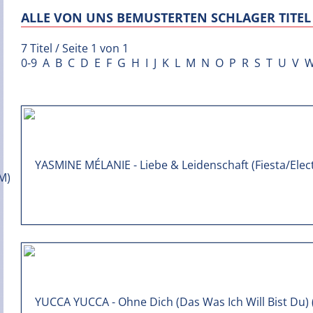
ALLE VON UNS BEMUSTERTEN SCHLAGER TITEL 
7 Titel / Seite 1 von 1
0-9
A
B
C
D
E
F
G
H
I
J
K
L
M
N
O
P
R
S
T
U
V