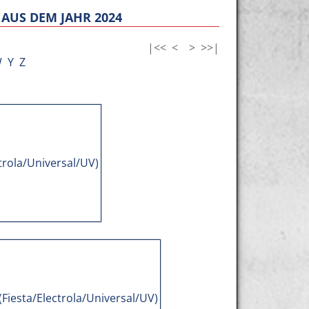
AUS DEM JAHR 2024
|<<
<
>
>>|
W
Y
Z