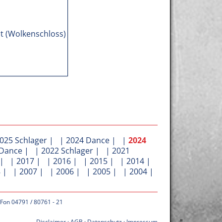
025 Schlager
| |
2024 Dance
| |
2024
 Dance
| |
2022 Schlager
| |
2021
| |
2017
| |
2016
| |
2015
| |
2014
|
8
| |
2007
| |
2006
| |
2005
| |
2004
|
 Fon 04791 / 80761 - 21
Disclaimer
·
AGB
·
Datenschutz
·
Impressum