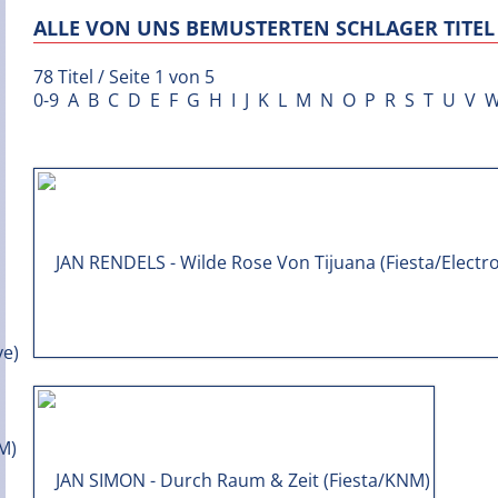
ALLE VON UNS BEMUSTERTEN SCHLAGER TITEL 
78 Titel / Seite 1 von 5
0-9
A
B
C
D
E
F
G
H
I
J
K
L
M
N
O
P
R
S
T
U
V