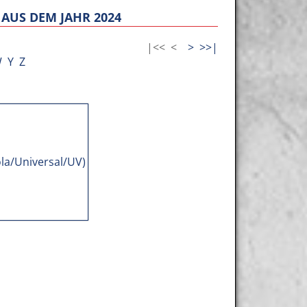
AUS DEM JAHR 2024
|<<
<
>
>>|
W
Y
Z