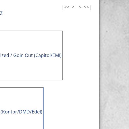
|<<
<
>
>>|
Z