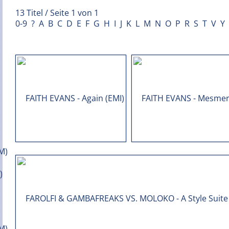
13 Titel / Seite 1 von 1
0-9
?
A
B
C
D
E
F
G
H
I
J
K
L
M
N
O
P
R
S
T
V
Y