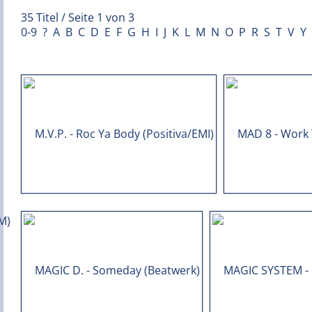
35 Titel / Seite 1 von 3
0-9
?
A
B
C
D
E
F
G
H
I
J
K
L
M
N
O
P
R
S
T
V
Y