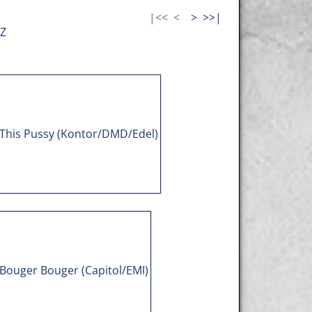
|<<
<
>
>>|
Z