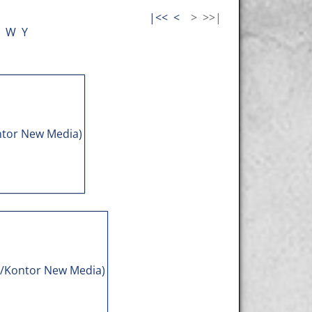
|<<
<
>
>>|
W
Y