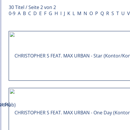
30 Titel / Seite 2 von 2
0-9
A
B
C
D
E
F
G
H
I
J
K
L
M
N
O
P
Q
R
S
T
U
V