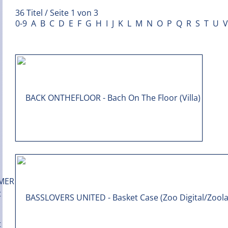
36 Titel / Seite 1 von 3
0-9
A
B
C
D
E
F
G
H
I
J
K
L
M
N
O
P
Q
R
S
T
U
V