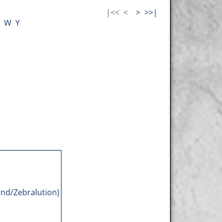
|<<
<
>
>>|
W
Y