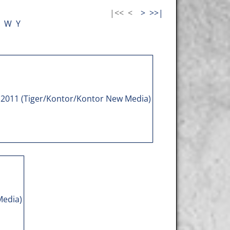
|<<
<
>
>>|
W
Y