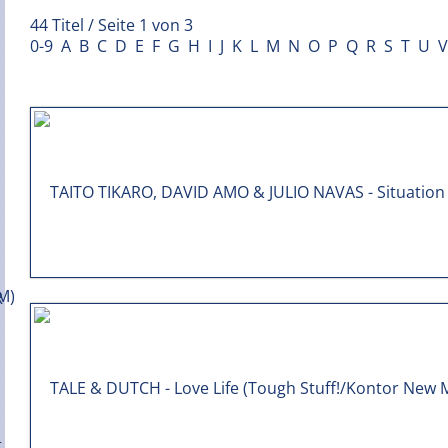
44 Titel / Seite 1 von 3
0-9
A
B
C
D
E
F
G
H
I
J
K
L
M
N
O
P
Q
R
S
T
U
V