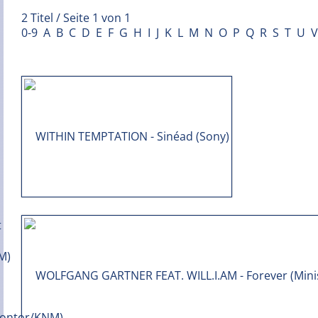
2 Titel / Seite 1 von 1
0-9
A
B
C
D
E
F
G
H
I
J
K
L
M
N
O
P
Q
R
S
T
U
V