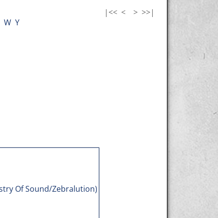
|<<
<
>
>>|
W
Y