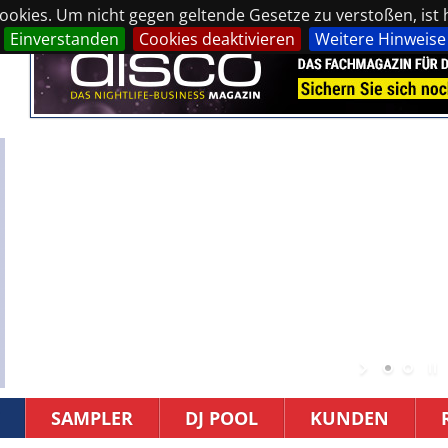
okies. Um nicht gegen geltende Gesetze zu verstoßen, ist hi
Einverstanden
Cookies deaktivieren
Weitere Hinweise
SAMPLER
DJ POOL
KUNDEN