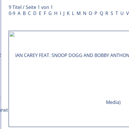
9 Titel / Seite 1 von 1
0-9
A
B
C
D
E
F
G
H
I
J
K
L
M
N
O
P
Q
R
S
T
U
V