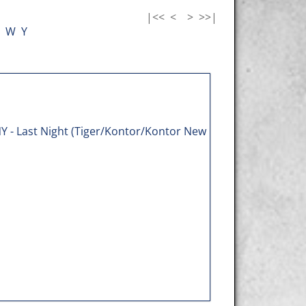
|<<
<
>
>>|
W
Y