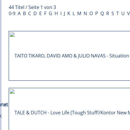
44 Titel / Seite 1 von 3
0-9
A
B
C
D
E
F
G
H
I
J
K
L
M
N
O
P
Q
R
S
T
U
V