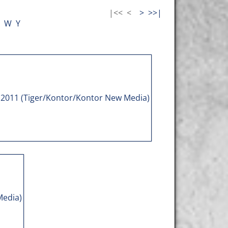
|<<
<
>
>>|
W
Y