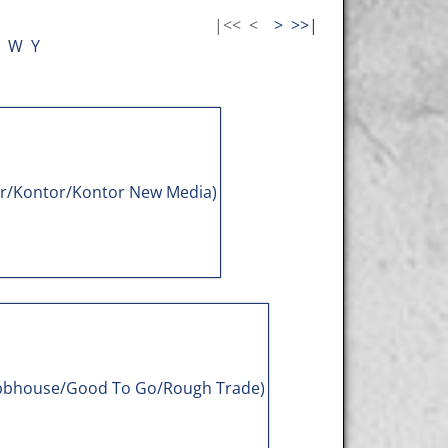
|<<
<
>
>>|
W
Y