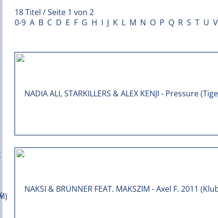
18 Titel / Seite 1 von 2
0-9
A
B
C
D
E
F
G
H
I
J
K
L
M
N
O
P
Q
R
S
T
U
V