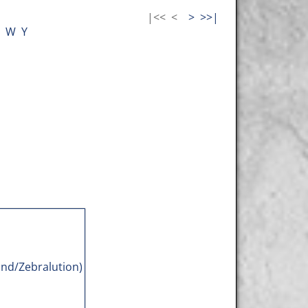
|<<
<
>
>>|
W
Y