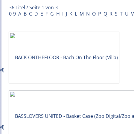
36 Titel / Seite 1 von 3
0-9
A
B
C
D
E
F
G
H
I
J
K
L
M
N
O
P
Q
R
S
T
U
V