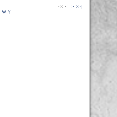
|<<
<
>
>>|
W
Y