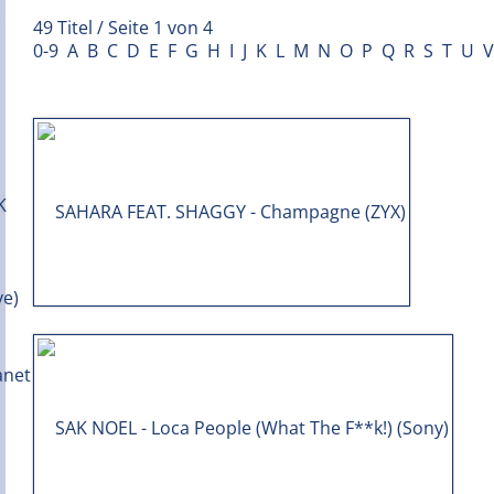
49 Titel / Seite 1 von 4
0-9
A
B
C
D
E
F
G
H
I
J
K
L
M
N
O
P
Q
R
S
T
U
V