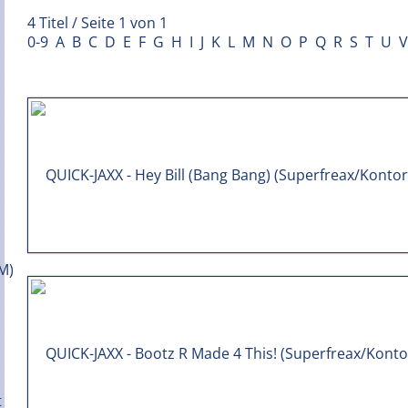
4 Titel / Seite 1 von 1
0-9
A
B
C
D
E
F
G
H
I
J
K
L
M
N
O
P
Q
R
S
T
U
V