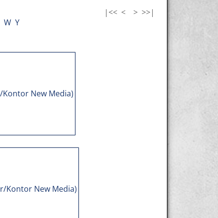
|<<
<
>
>>|
W
Y