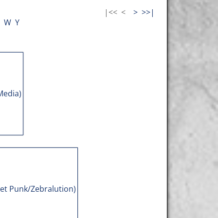
|<<
<
>
>>|
W
Y