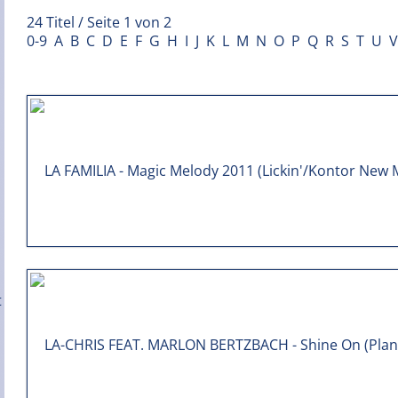
24 Titel / Seite 1 von 2
0-9
A
B
C
D
E
F
G
H
I
J
K
L
M
N
O
P
Q
R
S
T
U
V