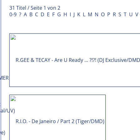
31 Titel / Seite 1 von 2
0-9
?
A
B
C
D
E
F
G
H
I
J
K
L
M
N
O
P
R
S
T
U
V