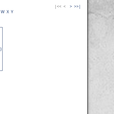
|<<
<
>
>>|
W
X
Y