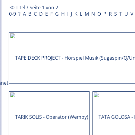
30 Titel / Seite 1 von 2
0-9
?
A
B
C
D
E
F
G
H
I
J
K
L
M
N
O
P
R
S
T
U
V