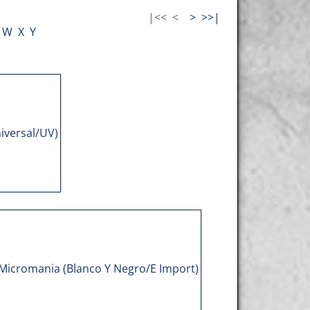
|<<
<
>
>>|
W
X
Y