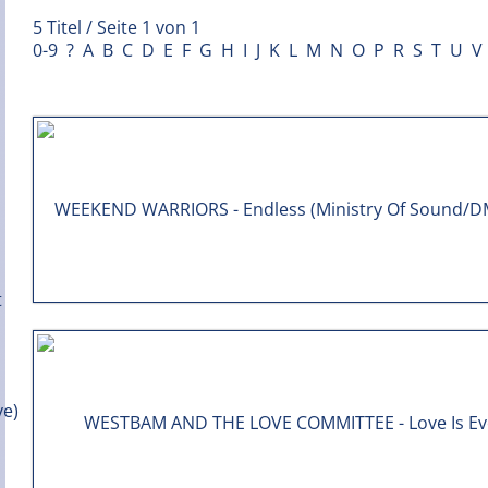
5 Titel / Seite 1 von 1
0-9
?
A
B
C
D
E
F
G
H
I
J
K
L
M
N
O
P
R
S
T
U
V