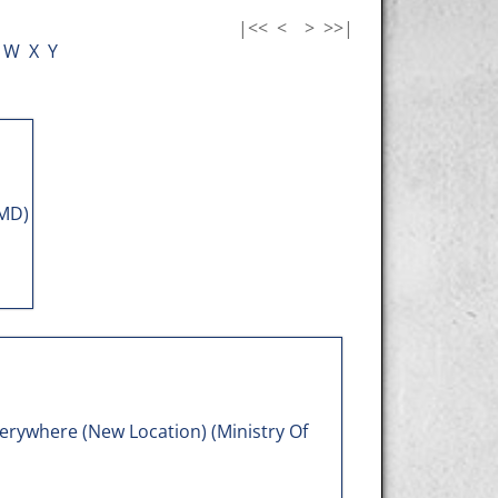
|<<
<
>
>>|
W
X
Y